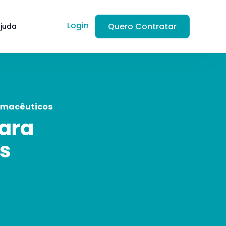
Login
Quero Contratar
Ajuda
armacêuticos
Para
s