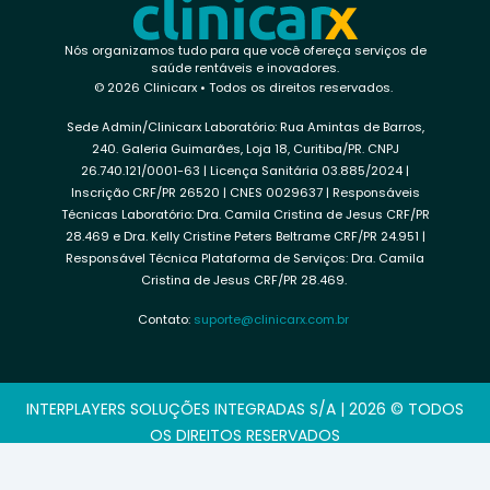
Nós organizamos tudo para que você ofereça serviços de
saúde rentáveis e inovadores.
© 2026 Clinicarx • Todos os direitos reservados.
Sede Admin/Clinicarx Laboratório: Rua Amintas de Barros,
240. Galeria Guimarães, Loja 18, Curitiba/PR. CNPJ
26.740.121/0001-63 | Licença Sanitária 03.885/2024 |
Inscrição CRF/PR 26520 | CNES 0029637 | Responsáveis
Técnicas Laboratório: Dra. Camila Cristina de Jesus CRF/PR
28.469 e Dra. Kelly Cristine Peters Beltrame CRF/PR 24.951 |
Responsável Técnica Plataforma de Serviços: Dra. Camila
Cristina de Jesus CRF/PR 28.469.
Contato:
suporte@clinicarx.com.br
INTERPLAYERS SOLUÇÕES INTEGRADAS S/A | 2026 © TODOS
OS DIREITOS RESERVADOS