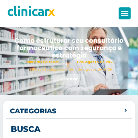
Como estruturar seu consultório
farmacêutico com segurança e
estratégia
Clinicarx Editorial
1 de agosto de 2025
Post atualizado no dia 1 de agosto de 2025
Voltar
CATEGORIAS
BUSCA