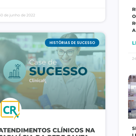
R
30 de junho de 2022
O
R
A
HISTÓRIAS DE SUCESSO
L
24
S
ATENDIMENTOS CLÍNICOS NA
L