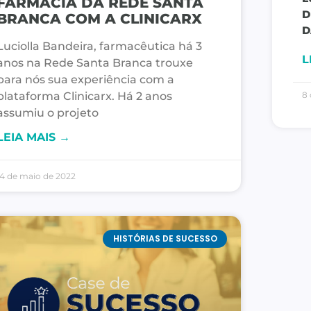
FARMÁCIA DA REDE SANTA
D
BRANCA COM A CLINICARX
D
Luciolla Bandeira, farmacêutica há 3
L
anos na Rede Santa Branca trouxe
para nós sua experiência com a
plataforma Clinicarx. Há 2 anos
8 
assumiu o projeto
LEIA MAIS →
14 de maio de 2022
HISTÓRIAS DE SUCESSO