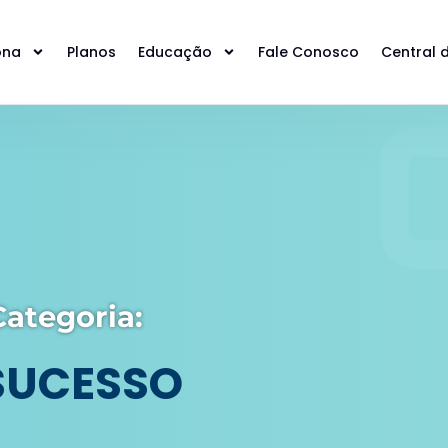
ona
Planos
Educação
Fale Conosco
Central 
ategoria:
 SUCESSO