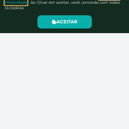
Privacidade
. Ao Clicar em aceitar, você concorda com todos
os cookies.
ACEITAR
Nós organizamos tudo para que você ofereça serviços de
saúde rentáveis e inovadores.
© 2026 Clinicarx • Todos os direitos reservados.
Sede Admin/Clinicarx Laboratório: Rua Amintas de Barros,
240. Galeria Guimarães, Loja 18, Curitiba/PR. CNPJ
26.740.121/0001-63 | Licença Sanitária 03.885/2024 |
Inscrição CRF/PR 26520 | CNES 0029637 | Responsáveis
Técnicas Laboratório: Dra. Camila Cristina de Jesus CRF/PR
28.469 e Dra. Kelly Cristine Peters Beltrame CRF/PR 24.951 |
Responsável Técnica Plataforma de Serviços: Dra. Camila
Cristina de Jesus CRF/PR 28.469.
Contato:
suporte@clinicarx.com.br