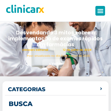
Desvendando 3 mitos sobre a
implementação de exames rápidos
em farmácias
Clinicarx Editorial
12 de julho de 2024
Post atualizado no dia 5 de março de 2025
Voltar
CATEGORIAS
BUSCA