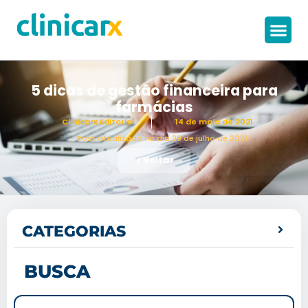
5 dicas de gestão financeira para
farmácias
Clinicarx Editorial
14 de maio de 2021
Post atualizado no dia 29 de julho de 2021
Voltar
CATEGORIAS
BUSCA