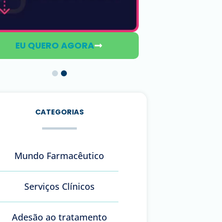
EU QUERO AGORA
EU QU
CATEGORIAS
Mundo Farmacêutico
Serviços Clínicos
Adesão ao tratamento