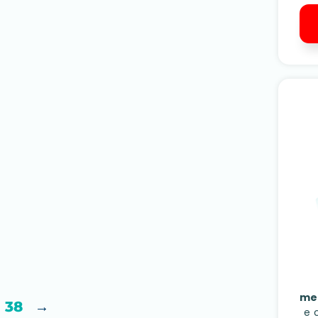
me
38
→
e 