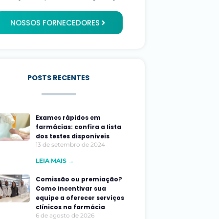
NOSSOS FORNECEDORES
POSTS RECENTES
Exames rápidos em
farmácias: confira a lista
dos testes disponíveis
13 de setembro de 2024
LEIA MAIS →
Comissão ou premiação?
Como incentivar sua
equipe a oferecer serviços
clínicos na farmácia
6 de agosto de 2026